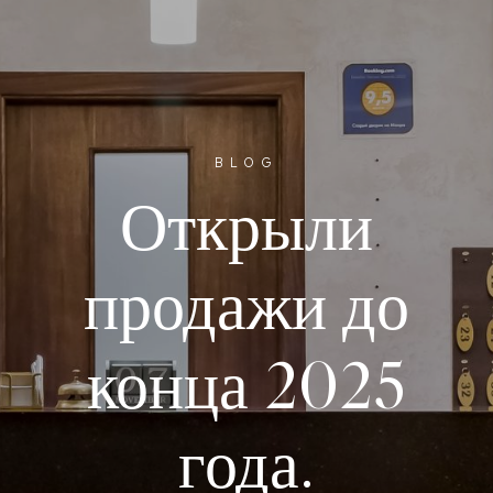
BLOG
Открыли
продажи до
конца 2025
года.