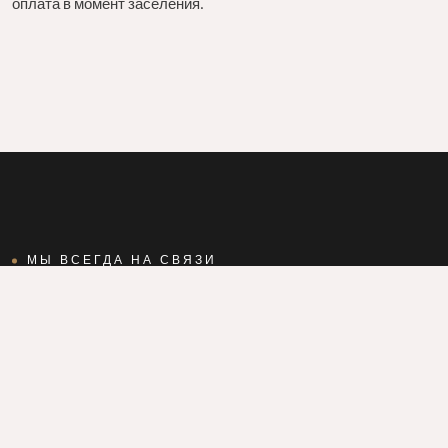
оплата в момент заселения.
МЫ ВСЕГДА НА СВЯЗИ
Свяжитесь с нами
Старый дворик на Мопра / Киров, ул. Мопра, 52 / тел. +7
(8332) 22-00-12 Старый дворик на Орловской / Киров, ул.